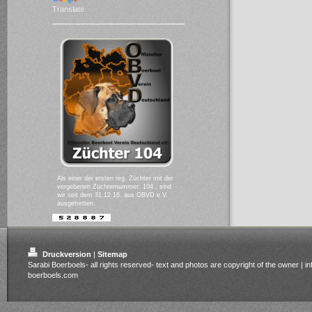
Translate
Als einer der ersten reg. Züchter mit der
vergebenen Züchternummer: 104 , sind
wir seit dem 31.12.16. aus OBVD e.V.
ausgetretten.
Druckversion
|
Sitemap
Sarabi Boerboels- all rights reserved- text and photos are copyright of the owner | i
boerboels.com