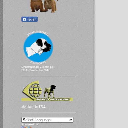
Teilen
Eingetragender Züchter bei
BEU - Breeder No 0047
Member No
5712
Powered by