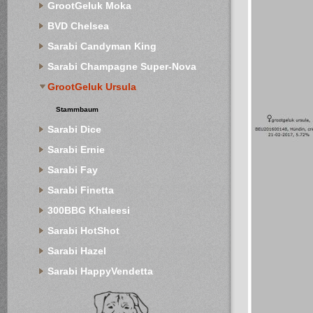
GrootGeluk Moka
BVD Chelsea
Sarabi Candyman King
Sarabi Champagne Super-Nova
GrootGeluk Ursula
Stammbaum
Sarabi Dice
Sarabi Ernie
Sarabi Fay
Sarabi Finetta
300BBG Khaleesi
Sarabi HotShot
Sarabi Hazel
Sarabi HappyVendetta