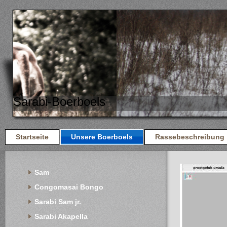
Sarabi-Boerboels
Startseite
Unsere Boerboels
Rassebeschreibung
Sam
Congomasai Bongo
Sarabi Sam jr.
Sarabi Akapella