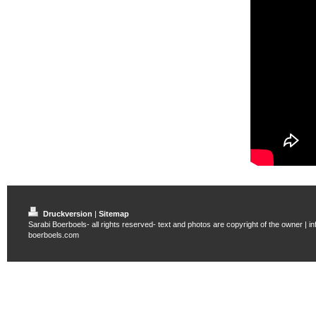
Druckversion
|
Sitemap
Sarabi Boerboels- all rights reserved- text and photos are copyright of the owner | i
boerboels.com