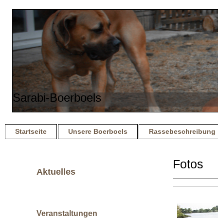
Sarabi-Boerboels
Startseite
Unsere Boerboels
Rassebeschreibung
Fotos
Aktuelles
am 31.07.2025 kamen 8 Mädchen und
4 Jungs aus der Verpaarung Khallesi /
Leonardo / King auf die Welt.
Veranstaltungen