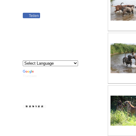
siehe www.boerboeleurope.eu
Teilen
Eingetragender Züchter bei
BEU - Breeder No 0047
Member No
5712
Powered by
Translate
Als einer der ersten reg. Züchter mit der
vergebenen Züchternummer: 104 , sind
wir seit dem 31.12.16. aus OBVD e.V.
ausgetretten.