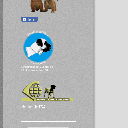
Teilen
Eingetragender Züchter bei
BEU - Breeder No 0047
Member No
5712