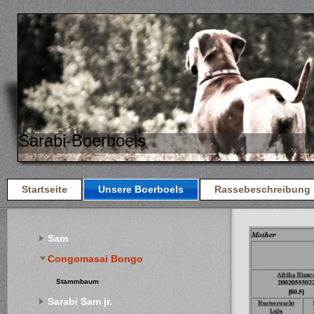
Sarabi-Boerboels
Startseite
Unsere Boerboels
Rassebeschreibung
Sam
Congomasai Bongo
Stammbaum
Sarabi Sam jr.